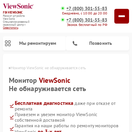
+7 (800) 301-55-83
FIX-VIEWSONIC
Ежедневно, с 10:00 до 20:00
Ремонт устройств
+7 (800) 301-55-83
ViewSonic
Специализированный
Звонок бесплатный по РФ
cервисный центр г.
Севастополь
Мы ремонтируем
Позвонить
ополе
Монитор ViewSonic не обнаруживается сеть
Монитор
ViewSonic
Не обнаруживается сеть
Бесплатная диагностика
даже при отказе от
ремонта
Привезем и увезем монитор ViewSonic
собственной доставкой
Гарантия на наши работы по ремонту мониторов
до 3-х лет
ViewSonic