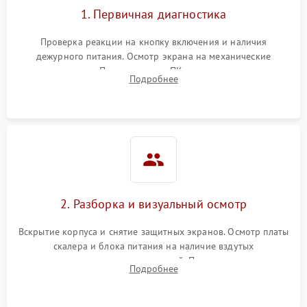
1. Первичная диагностика
Проверка реакции на кнопку включения и наличия
дежурного питания. Осмотр экрана на механические
повреждения. Подключение к ПК для оценки вывода
Подробнее
изображения, работы подсветки и выявления артефактов на
матрице.
2. Разборка и визуальный осмотр
Вскрытие корпуса и снятие защитных экранов. Осмотр платы
скалера и блока питания на наличие вздутых
конденсаторов, прогаров, окислений. Проверка надежности
Подробнее
контактов и целостности шлейфов матрицы.