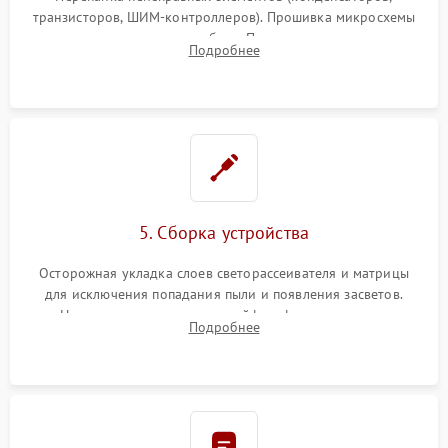
транзисторов, ШИМ-контроллеров). Прошивка микросхемы
памяти при программных сбоях. При поломке подсветки —
Подробнее
разборка матрицы и замена выгоревших светодиодов.
5. Сборка устройства
Осторожная укладка слоев светорассеивателя и матрицы
для исключения попадания пыли и появления засветов.
Надежное подключение шлейфов, фиксация плат и
Подробнее
аккуратное защелкивание пластикового корпуса монитора.