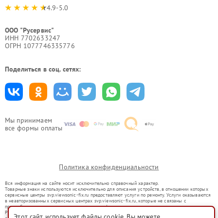
4.9-5.0
ООО "Русервис"
ИНН 7702633247
ОГРН 1077746335776
Поделиться в соц. сетях:
Мы принимаем
все формы оплаты
Политика конфиденциальности
Вся информация на сайте носит исключительно справочный характер.
Товарные знаки используются исключительно для описания устройств, в отношении которых
сервисные центры svp.viewsonic-fix.ru предоставляют услуги по ремонту. Услуги оказываются
в неавторизованных сервисных центрах svp.viewsonic-fix.ru, которые не связаны с
правообладателями товарных знаков или их официальными представителями.
Ремонт осуществляется для устройств, уже введенных в гражданский оборот в соответствии
Этот сайт использует файлы cookie. Вы можете