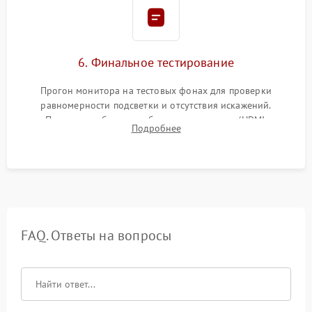
6. Финальное тестирование
Прогон монитора на тестовых фонах для проверки
равномерности подсветки и отсутствия искажений.
Проверка работоспособности всех портов (HDMI,
Подробнее
DisplayPort, VGA) и кнопок управления под нагрузкой в
течение пары часов.
FAQ. Ответы на вопросы