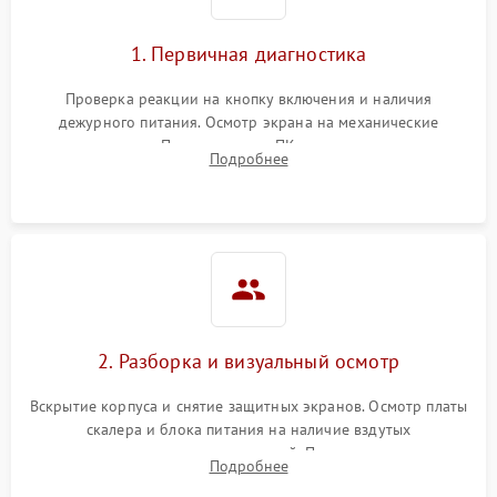
1. Первичная диагностика
Проверка реакции на кнопку включения и наличия
дежурного питания. Осмотр экрана на механические
повреждения. Подключение к ПК для оценки вывода
Подробнее
изображения, работы подсветки и выявления артефактов на
матрице.
2. Разборка и визуальный осмотр
Вскрытие корпуса и снятие защитных экранов. Осмотр платы
скалера и блока питания на наличие вздутых
конденсаторов, прогаров, окислений. Проверка надежности
Подробнее
контактов и целостности шлейфов матрицы.