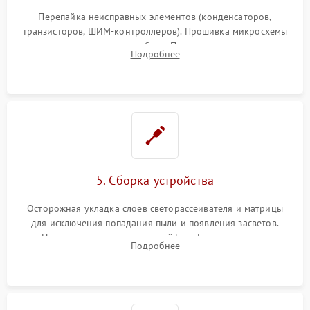
Перепайка неисправных элементов (конденсаторов,
транзисторов, ШИМ-контроллеров). Прошивка микросхемы
памяти при программных сбоях. При поломке подсветки —
Подробнее
разборка матрицы и замена выгоревших светодиодов.
5. Сборка устройства
Осторожная укладка слоев светорассеивателя и матрицы
для исключения попадания пыли и появления засветов.
Надежное подключение шлейфов, фиксация плат и
Подробнее
аккуратное защелкивание пластикового корпуса монитора.