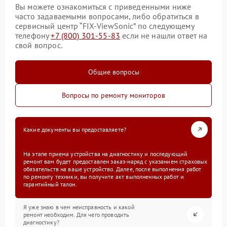
Вы можете ознакомиться с приведенными ниже
часто задаваемыми вопросами, либо обратиться в
сервисный центр “FIX-ViewSonic” по следующему
телефону
+7 (800) 301-55-83
если не нашли ответ на
свой вопрос.
Общие вопросы
Вопросы по ремонту мониторов
Какие документы вы предоставляете?
На этапе приема устройства на диагностику и последующий
ремонт вам будет предоставлен заказ-наряд с указанием страховых
обязательств на ваше устройство. Далее, после выполнения работ
по ремонту техники, вы получите акт выполненных работ и
гарантийный талон.
Я уже знаю в чем неисправность и какой
ремонт необходим. Для чего проводить
диагностику?