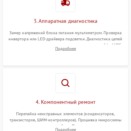
3. Аппаратная диагностика
Замер напряжений блока питания мультиметром. Проверка
инвертора или LED-драйвера подсветки. Диагностика цепей
питания скалера и тестирование сигналов на шлейфе LVDS
Подробнее
4. Компонентный ремонт
Перепайка неисправных элементов (конденсаторов,
транзисторов, ШИМ-контроллеров). Прошивка микросхемы
памяти при программных сбоях. При поломке подсветки —
Подробнее