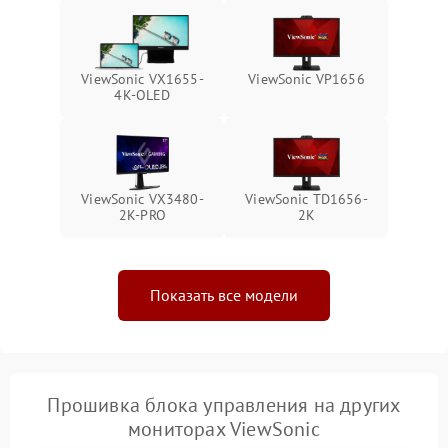
Неисправность системы
1000 ₽
Подробнее →
защиты от перегрева
ViewSonic VX1655-
ViewSonic VP1656
Поломка системы защиты
4K-OLED
1000 ₽
Подробнее →
от перенапряжения
Поломка системы защиты
1000 ₽
Подробнее →
от замыкания
ViewSonic VX3480-
ViewSonic TD1656-
2K-PRO
2K
Показать все модели
Прошивка блока управления на других
мониторах ViewSonic