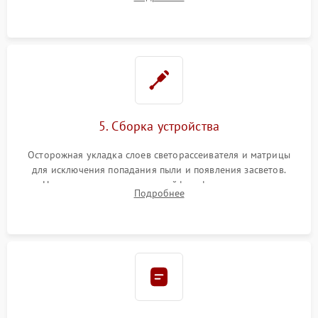
разборка матрицы и замена выгоревших светодиодов.
5. Сборка устройства
Осторожная укладка слоев светорассеивателя и матрицы
для исключения попадания пыли и появления засветов.
Надежное подключение шлейфов, фиксация плат и
Подробнее
аккуратное защелкивание пластикового корпуса монитора.