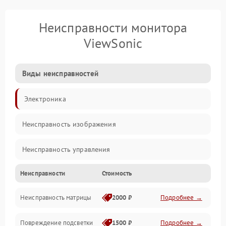
Неисправности монитора
ViewSonic
Виды неисправностей
Электроника
Неисправность изображения
Неисправность управления
Неисправности
Стоимость
Неисправность интерфейсов
Неисправность матрицы
2000 ₽
Подробнее →
Прочие неисправности
Повреждение подсветки
1500 ₽
Подробнее →
Неисправность звука