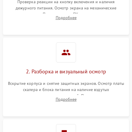
Проверка реакции на кнопку включения и наличия
дежурного питания. Осмотр экрана на механические
повреждения. Подключение к ПК для оценки вывода
Подробнее
изображения, работы подсветки и выявления артефактов на
матрице.
2. Разборка и визуальный осмотр
Вскрытие корпуса и снятие защитных экранов. Осмотр платы
скалера и блока питания на наличие вздутых
конденсаторов, прогаров, окислений. Проверка надежности
Подробнее
контактов и целостности шлейфов матрицы.