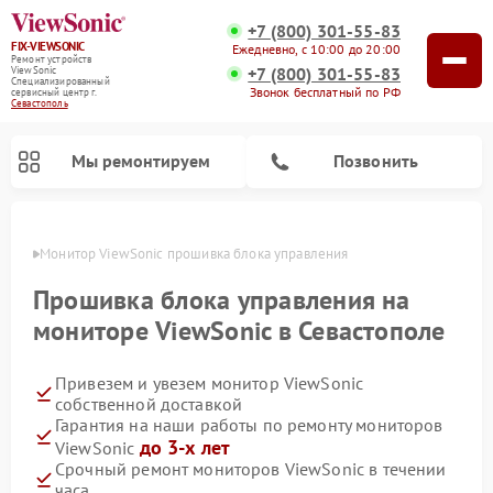
+7 (800) 301-55-83
FIX-VIEWSONIC
Ежедневно, с 10:00 до 20:00
Ремонт устройств
+7 (800) 301-55-83
ViewSonic
Специализированный
Звонок бесплатный по РФ
cервисный центр г.
Севастополь
Мы ремонтируем
Позвонить
ополе
Монитор ViewSonic прошивка блока управления
Прошивка блока управления на
мониторе ViewSonic в Севастополе
Привезем и увезем монитор ViewSonic
собственной доставкой
Гарантия на наши работы по ремонту мониторов
до 3-х лет
ViewSonic
Срочный ремонт мониторов ViewSonic в течении
часа