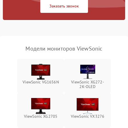
Заказать звонок
Поломка системы
автоматического
1000 ₽
Подробнее →
отключения
Неисправность системы
защиты от короткого
1000 ₽
Подробнее →
замыкания
Модели мониторов ViewSonic
Повреждение системы
1000 ₽
Подробнее →
защиты от перегрева
Неисправность системы
защиты от
1000 ₽
Подробнее →
ViewSonic VG1656N
ViewSonic XG272-
перенапряжения
2K-OLED
Неисправность системы
1000 ₽
Подробнее →
защиты от замыкания
Повреждение системы
ViewSonic XG2705
ViewSonic VX3276
1000 ₽
Подробнее →
защиты от перегрузок