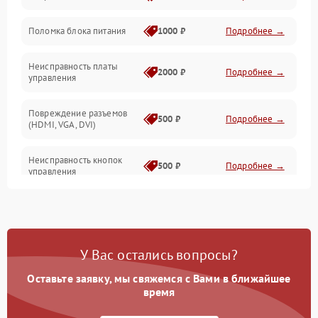
Поломка блока питания
1000 ₽
Подробнее →
Механические повреждения
Неисправность платы
2000 ₽
Подробнее →
управления
Повреждение разъемов
500 ₽
Подробнее →
(HDMI, VGA, DVI)
Неисправность кнопок
500 ₽
Подробнее →
управления
Поломка инвертора
1500 ₽
Подробнее →
Повреждение кабеля
500 ₽
Подробнее →
У Вас остались вопросы?
питания
Оставьте заявку, мы свяжемся с Вами в ближайшее
Неисправность системы
время
1000 ₽
Подробнее →
защиты от перегрузок