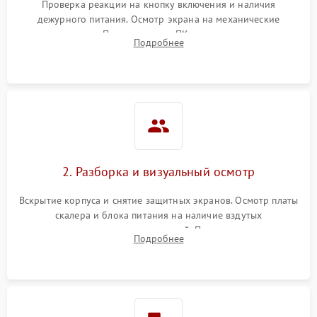
Проверка реакции на кнопку включения и наличия
дежурного питания. Осмотр экрана на механические
повреждения. Подключение к ПК для оценки вывода
Подробнее
изображения, работы подсветки и выявления артефактов на
матрице.
2. Разборка и визуальный осмотр
Вскрытие корпуса и снятие защитных экранов. Осмотр платы
скалера и блока питания на наличие вздутых
конденсаторов, прогаров, окислений. Проверка надежности
Подробнее
контактов и целостности шлейфов матрицы.