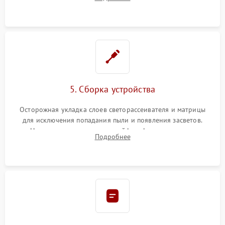
разборка матрицы и замена выгоревших светодиодов.
5. Сборка устройства
Осторожная укладка слоев светорассеивателя и матрицы
для исключения попадания пыли и появления засветов.
Надежное подключение шлейфов, фиксация плат и
Подробнее
аккуратное защелкивание пластикового корпуса монитора.