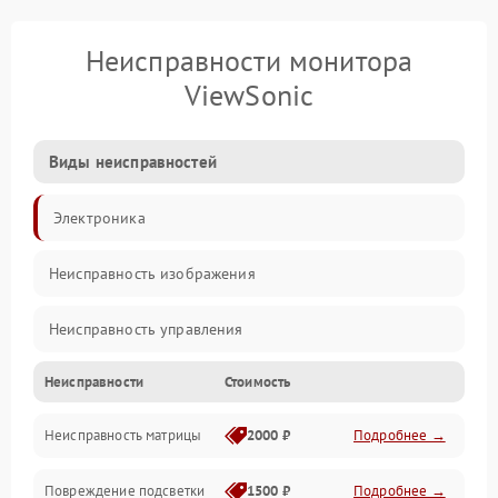
Неисправности монитора
ViewSonic
Виды неисправностей
Электроника
Неисправность изображения
Неисправность управления
Неисправности
Стоимость
Неисправность интерфейсов
Неисправность матрицы
2000 ₽
Подробнее →
Прочие неисправности
Повреждение подсветки
1500 ₽
Подробнее →
Неисправность звука