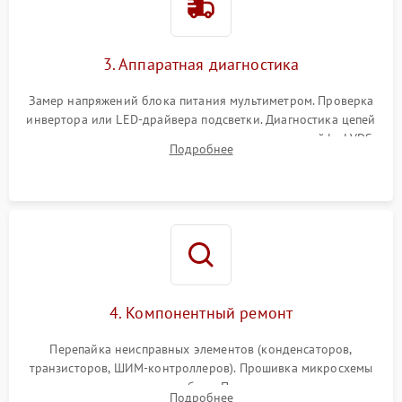
3. Аппаратная диагностика
Замер напряжений блока питания мультиметром. Проверка
инвертора или LED-драйвера подсветки. Диагностика цепей
питания скалера и тестирование сигналов на шлейфе LVDS
Подробнее
4. Компонентный ремонт
Перепайка неисправных элементов (конденсаторов,
транзисторов, ШИМ-контроллеров). Прошивка микросхемы
памяти при программных сбоях. При поломке подсветки —
Подробнее