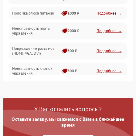
Поломка блока питания
1000 ₽
Подробнее →
Механические повреждения
Неисправность платы
2000 ₽
Подробнее →
управления
Повреждение разъемов
500 ₽
Подробнее →
(HDMI, VGA, DVI)
Неисправность кнопок
500 ₽
Подробнее →
управления
Поломка инвертора
1500 ₽
Подробнее →
Повреждение кабеля
500 ₽
Подробнее →
У Вас остались вопросы?
питания
Оставьте заявку, мы свяжемся с Вами в ближайшее
Неисправность системы
время
1000 ₽
Подробнее →
защиты от перегрузок