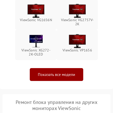
Неисправность системы
1000 ₽
Подробнее →
защиты от перегрева
ViewSonic VG1656N
ViewSonic VG2757V-
Поломка системы защиты
2K
1000 ₽
Подробнее →
от перенапряжения
Поломка системы защиты
1000 ₽
Подробнее →
от замыкания
ViewSonic XG272-
ViewSonic VP1656
2K-OLED
Показать все модели
Ремонт блока управления на других
мониторах ViewSonic