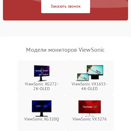
Заказать звонок
Поломка системы
автоматического
1000 ₽
Подробнее →
отключения
Неисправность системы
защиты от короткого
1000 ₽
Подробнее →
замыкания
Модели мониторов ViewSonic
Повреждение системы
1000 ₽
Подробнее →
защиты от перегрева
Неисправность системы
защиты от
1000 ₽
Подробнее →
ViewSonic XG272-
ViewSonic VX1655-
перенапряжения
2K-OLED
4K-OLED
Неисправность системы
1000 ₽
Подробнее →
защиты от замыкания
Повреждение системы
ViewSonic XG320Q
ViewSonic VX3276
1000 ₽
Подробнее →
защиты от перегрузок