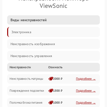
ViewSonic
Виды неисправностей
Электроника
Неисправность изображения
Неисправность управления
Неисправности
Стоимость
Неисправность интерфейсов
Неисправность матрицы
2000 ₽
Подробнее →
Прочие неисправности
Повреждение подсветки
1500 ₽
Подробнее →
Неисправность звука
Поломка блока питания
1000 ₽
Подробнее →
Механические повреждения