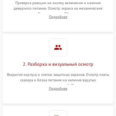
Проверка реакции на кнопку включения и наличия
дежурного питания. Осмотр экрана на механические
Неисправность системы
повреждения. Подключение к ПК для оценки вывода
защиты от короткого
1000 ₽
Подробнее →
Подробнее
изображения, работы подсветки и выявления артефактов на
замыкания
матрице.
Повреждение системы
1000 ₽
Подробнее →
защиты от перегрева
Неисправность системы
защиты от
1000 ₽
Подробнее →
перенапряжения
2. Разборка и визуальный осмотр
Неисправность системы
1000 ₽
Подробнее →
Вскрытие корпуса и снятие защитных экранов. Осмотр платы
защиты от замыкания
скалера и блока питания на наличие вздутых
конденсаторов, прогаров, окислений. Проверка надежности
Повреждение системы
Подробнее
1000 ₽
Подробнее →
контактов и целостности шлейфов матрицы.
защиты от перегрузок
Неисправность системы
1000 ₽
Подробнее →
защиты от перегрева