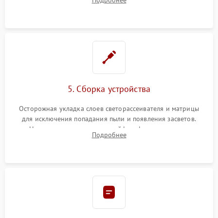
разборка матрицы и замена выгоревших светодиодов.
5. Сборка устройства
Осторожная укладка слоев светорассеивателя и матрицы
для исключения попадания пыли и появления засветов.
Надежное подключение шлейфов, фиксация плат и
Подробнее
аккуратное защелкивание пластикового корпуса монитора.