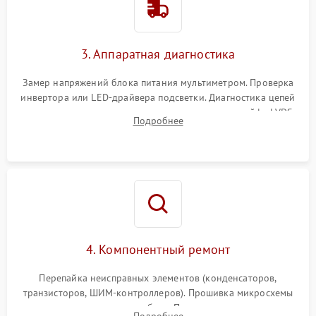
Поломка системы защиты
1000 ₽
Подробнее →
от перенапряжения
3. Аппаратная диагностика
Поломка системы защиты
1000 ₽
Подробнее →
от замыкания
Замер напряжений блока питания мультиметром. Проверка
инвертора или LED-драйвера подсветки. Диагностика цепей
питания скалера и тестирование сигналов на шлейфе LVDS
Подробнее
4. Компонентный ремонт
Перепайка неисправных элементов (конденсаторов,
транзисторов, ШИМ-контроллеров). Прошивка микросхемы
памяти при программных сбоях. При поломке подсветки —
Подробнее