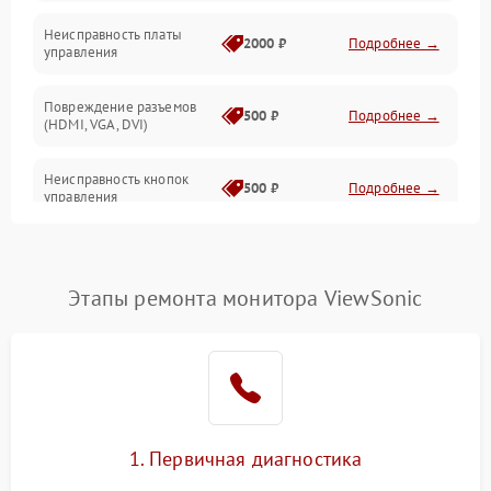
Неисправность платы
2000 ₽
Подробнее →
управления
Повреждение разъемов
500 ₽
Подробнее →
(HDMI, VGA, DVI)
Неисправность кнопок
500 ₽
Подробнее →
управления
Поломка инвертора
1500 ₽
Подробнее →
Этапы ремонта монитора ViewSonic
Повреждение кабеля
500 ₽
Подробнее →
питания
Неисправность системы
1000 ₽
Подробнее →
защиты от перегрузок
Поломка системы
1. Первичная диагностика
автоматического
1000 ₽
Подробнее →
отключения