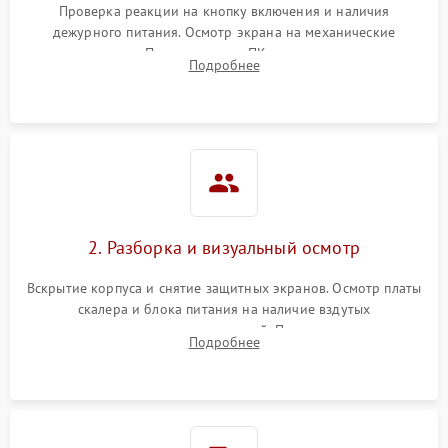
Проверка реакции на кнопку включения и наличия
дежурного питания. Осмотр экрана на механические
Неисправность системы
повреждения. Подключение к ПК для оценки вывода
защиты от короткого
1000 ₽
Подробнее →
Подробнее
изображения, работы подсветки и выявления артефактов на
замыкания
матрице.
Повреждение системы
1000 ₽
Подробнее →
защиты от перегрева
Неисправность системы
защиты от
1000 ₽
Подробнее →
перенапряжения
2. Разборка и визуальный осмотр
Неисправность системы
1000 ₽
Подробнее →
Вскрытие корпуса и снятие защитных экранов. Осмотр платы
защиты от замыкания
скалера и блока питания на наличие вздутых
конденсаторов, прогаров, окислений. Проверка надежности
Повреждение системы
Подробнее
1000 ₽
Подробнее →
контактов и целостности шлейфов матрицы.
защиты от перегрузок
Неисправность системы
1000 ₽
Подробнее →
защиты от перегрева