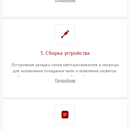
разборка матрицы и замена выгоревших светодиодов.
5. Сборка устройства
Осторожная укладка слоев светорассеивателя и матрицы
для исключения попадания пыли и появления засветов.
Надежное подключение шлейфов, фиксация плат и
Подробнее
аккуратное защелкивание пластикового корпуса монитора.