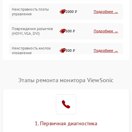
Неисправность платы
2000 ₽
Подробнее →
управления
Повреждение разъемов
500 ₽
Подробнее →
(HDMI, VGA, DVI)
Неисправность кнопок
500 ₽
Подробнее →
управления
Поломка инвертора
1500 ₽
Подробнее →
Этапы ремонта монитора ViewSonic
Повреждение кабеля
500 ₽
Подробнее →
питания
Неисправность системы
1000 ₽
Подробнее →
защиты от перегрузок
Поломка системы
1. Первичная диагностика
автоматического
1000 ₽
Подробнее →
отключения