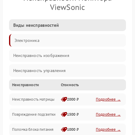
ViewSonic
Виды неисправностей
Электроника
Неисправность изображения
Неисправность управления
Неисправности
Стоимость
Неисправность интерфейсов
Неисправность матрицы
2000 ₽
Подробнее →
Прочие неисправности
Повреждение подсветки
1500 ₽
Подробнее →
Неисправность звука
Поломка блока питания
1000 ₽
Подробнее →
Механические повреждения