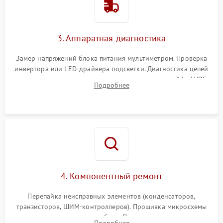
Поломка системы защиты
1000 ₽
Подробнее →
от перенапряжения
3. Аппаратная диагностика
Поломка системы защиты
1000 ₽
Подробнее →
от замыкания
Замер напряжений блока питания мультиметром. Проверка
инвертора или LED-драйвера подсветки. Диагностика цепей
питания скалера и тестирование сигналов на шлейфе LVDS
Подробнее
4. Компонентный ремонт
Перепайка неисправных элементов (конденсаторов,
транзисторов, ШИМ-контроллеров). Прошивка микросхемы
памяти при программных сбоях. При поломке подсветки —
Подробнее