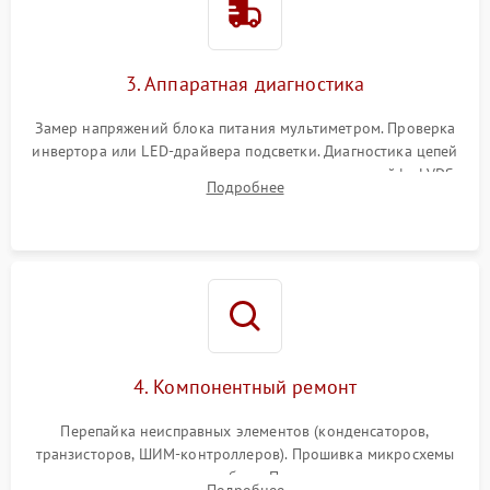
Поломка системы защиты
1000 ₽
Подробнее →
от перенапряжения
3. Аппаратная диагностика
Поломка системы защиты
1000 ₽
Подробнее →
от замыкания
Замер напряжений блока питания мультиметром. Проверка
инвертора или LED-драйвера подсветки. Диагностика цепей
питания скалера и тестирование сигналов на шлейфе LVDS
Подробнее
4. Компонентный ремонт
Перепайка неисправных элементов (конденсаторов,
транзисторов, ШИМ-контроллеров). Прошивка микросхемы
памяти при программных сбоях. При поломке подсветки —
Подробнее