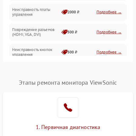
Неисправность платы
2000 ₽
Подробнее →
управления
Повреждение разъемов
500 ₽
Подробнее →
(HDMI, VGA, DVI)
Неисправность кнопок
500 ₽
Подробнее →
управления
Поломка инвертора
1500 ₽
Подробнее →
Этапы ремонта монитора ViewSonic
Повреждение кабеля
500 ₽
Подробнее →
питания
Неисправность системы
1000 ₽
Подробнее →
защиты от перегрузок
Поломка системы
1. Первичная диагностика
автоматического
1000 ₽
Подробнее →
отключения