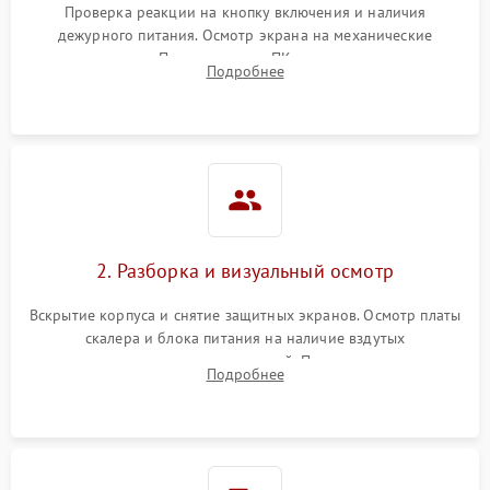
Проверка реакции на кнопку включения и наличия
дежурного питания. Осмотр экрана на механические
Неисправность системы
повреждения. Подключение к ПК для оценки вывода
защиты от короткого
1000 ₽
Подробнее →
Подробнее
изображения, работы подсветки и выявления артефактов на
замыкания
матрице.
Повреждение системы
1000 ₽
Подробнее →
защиты от перегрева
Неисправность системы
защиты от
1000 ₽
Подробнее →
перенапряжения
2. Разборка и визуальный осмотр
Неисправность системы
1000 ₽
Подробнее →
Вскрытие корпуса и снятие защитных экранов. Осмотр платы
защиты от замыкания
скалера и блока питания на наличие вздутых
конденсаторов, прогаров, окислений. Проверка надежности
Повреждение системы
Подробнее
1000 ₽
Подробнее →
контактов и целостности шлейфов матрицы.
защиты от перегрузок
Неисправность системы
1000 ₽
Подробнее →
защиты от перегрева