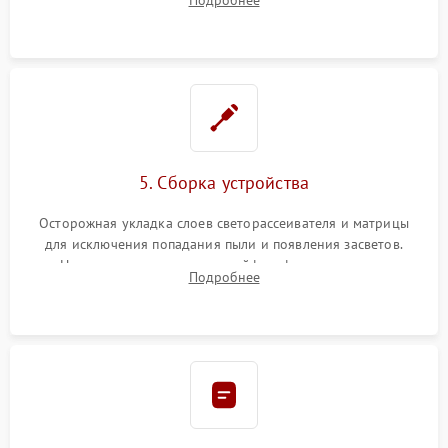
разборка матрицы и замена выгоревших светодиодов.
5. Сборка устройства
Осторожная укладка слоев светорассеивателя и матрицы
для исключения попадания пыли и появления засветов.
Надежное подключение шлейфов, фиксация плат и
Подробнее
аккуратное защелкивание пластикового корпуса монитора.