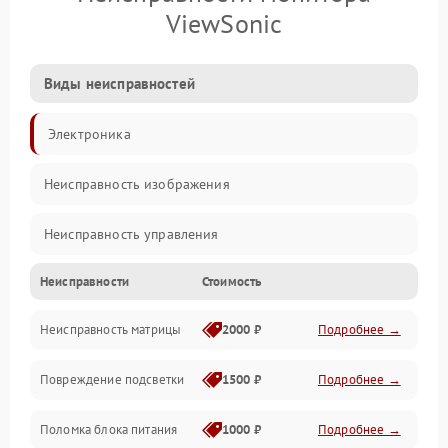
ViewSonic
Виды неисправностей
Электроника
Неисправность изображения
Неисправность управления
Неисправности
Стоимость
Неисправность интерфейсов
Неисправность матрицы
2000 ₽
Подробнее →
Прочие неисправности
Повреждение подсветки
1500 ₽
Подробнее →
Неисправность звука
Поломка блока питания
1000 ₽
Подробнее →
Механические повреждения