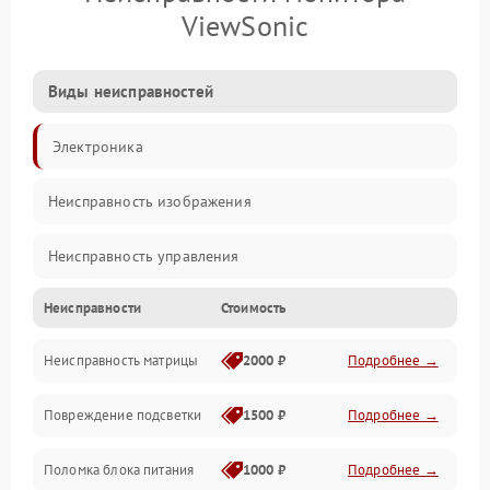
ViewSonic
Виды неисправностей
Электроника
Неисправность изображения
Неисправность управления
Неисправности
Стоимость
Неисправность интерфейсов
Неисправность матрицы
2000 ₽
Подробнее →
Прочие неисправности
Повреждение подсветки
1500 ₽
Подробнее →
Неисправность звука
Поломка блока питания
1000 ₽
Подробнее →
Механические повреждения