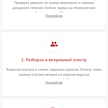
Проверка реакции на кнопку включения и наличия
дежурного питания. Осмотр экрана на механические
Неисправность системы
повреждения. Подключение к ПК для оценки вывода
защиты от короткого
1000 ₽
Подробнее →
Подробнее
изображения, работы подсветки и выявления артефактов на
замыкания
матрице.
Повреждение системы
1000 ₽
Подробнее →
защиты от перегрева
Неисправность системы
защиты от
1000 ₽
Подробнее →
перенапряжения
2. Разборка и визуальный осмотр
Неисправность системы
1000 ₽
Подробнее →
Вскрытие корпуса и снятие защитных экранов. Осмотр платы
защиты от замыкания
скалера и блока питания на наличие вздутых
конденсаторов, прогаров, окислений. Проверка надежности
Повреждение системы
Подробнее
1000 ₽
Подробнее →
контактов и целостности шлейфов матрицы.
защиты от перегрузок
Неисправность системы
1000 ₽
Подробнее →
защиты от перегрева