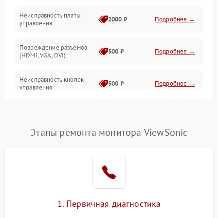
Неисправность платы
2000 ₽
Подробнее →
управления
Повреждение разъемов
500 ₽
Подробнее →
(HDMI, VGA, DVI)
Неисправность кнопок
500 ₽
Подробнее →
управления
Поломка инвертора
1500 ₽
Подробнее →
Этапы ремонта монитора ViewSonic
Повреждение кабеля
500 ₽
Подробнее →
питания
Неисправность системы
1000 ₽
Подробнее →
защиты от перегрузок
Поломка системы
1. Первичная диагностика
автоматического
1000 ₽
Подробнее →
отключения