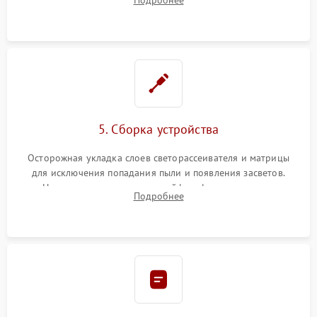
разборка матрицы и замена выгоревших светодиодов.
5. Сборка устройства
Осторожная укладка слоев светорассеивателя и матрицы
для исключения попадания пыли и появления засветов.
Надежное подключение шлейфов, фиксация плат и
Подробнее
аккуратное защелкивание пластикового корпуса монитора.