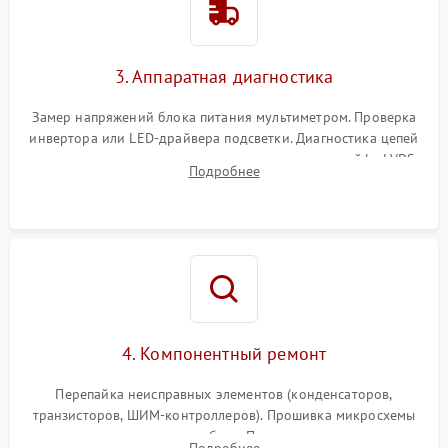
Поломка системы защиты
1000 ₽
Подробнее →
от перенапряжения
3. Аппаратная диагностика
Поломка системы защиты
1000 ₽
Подробнее →
от замыкания
Замер напряжений блока питания мультиметром. Проверка
инвертора или LED-драйвера подсветки. Диагностика цепей
питания скалера и тестирование сигналов на шлейфе LVDS
Подробнее
4. Компонентный ремонт
Перепайка неисправных элементов (конденсаторов,
транзисторов, ШИМ-контроллеров). Прошивка микросхемы
памяти при программных сбоях. При поломке подсветки —
Подробнее