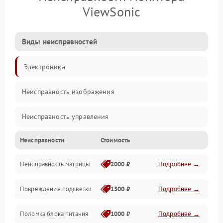
ViewSonic
Виды неисправностей
Электроника
Неисправность изображения
Неисправность управления
Неисправности
Стоимость
Неисправность интерфейсов
Неисправность матрицы
2000 ₽
Подробнее →
Прочие неисправности
Повреждение подсветки
1500 ₽
Подробнее →
Неисправность звука
Поломка блока питания
1000 ₽
Подробнее →
Механические повреждения