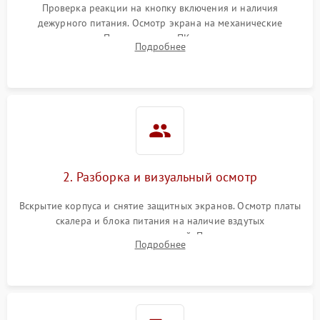
Проверка реакции на кнопку включения и наличия
дежурного питания. Осмотр экрана на механические
Неисправность системы
повреждения. Подключение к ПК для оценки вывода
защиты от короткого
1000 ₽
Подробнее →
Подробнее
изображения, работы подсветки и выявления артефактов на
замыкания
матрице.
Повреждение системы
1000 ₽
Подробнее →
защиты от перегрева
Неисправность системы
защиты от
1000 ₽
Подробнее →
перенапряжения
2. Разборка и визуальный осмотр
Неисправность системы
1000 ₽
Подробнее →
Вскрытие корпуса и снятие защитных экранов. Осмотр платы
защиты от замыкания
скалера и блока питания на наличие вздутых
конденсаторов, прогаров, окислений. Проверка надежности
Повреждение системы
Подробнее
1000 ₽
Подробнее →
контактов и целостности шлейфов матрицы.
защиты от перегрузок
Неисправность системы
1000 ₽
Подробнее →
защиты от перегрева