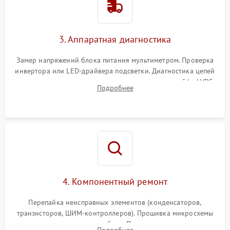
Поломка системы защиты
1000 ₽
Подробнее →
от перенапряжения
3. Аппаратная диагностика
Поломка системы защиты
1000 ₽
Подробнее →
от замыкания
Замер напряжений блока питания мультиметром. Проверка
инвертора или LED-драйвера подсветки. Диагностика цепей
питания скалера и тестирование сигналов на шлейфе LVDS
Подробнее
4. Компонентный ремонт
Перепайка неисправных элементов (конденсаторов,
транзисторов, ШИМ-контроллеров). Прошивка микросхемы
памяти при программных сбоях. При поломке подсветки —
Подробнее