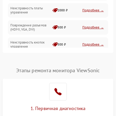
Неисправность платы
2000 ₽
Подробнее →
управления
Повреждение разъемов
500 ₽
Подробнее →
(HDMI, VGA, DVI)
Неисправность кнопок
500 ₽
Подробнее →
управления
Поломка инвертора
1500 ₽
Подробнее →
Этапы ремонта монитора ViewSonic
Повреждение кабеля
500 ₽
Подробнее →
питания
Неисправность системы
1000 ₽
Подробнее →
защиты от перегрузок
Поломка системы
1. Первичная диагностика
автоматического
1000 ₽
Подробнее →
отключения