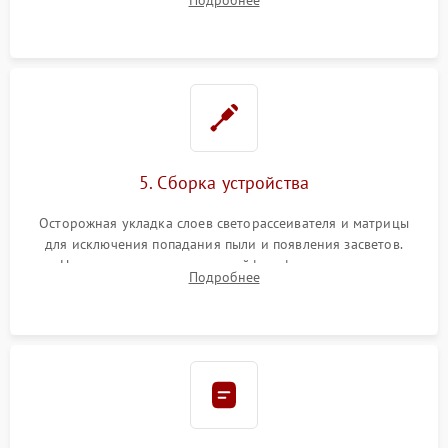
разборка матрицы и замена выгоревших светодиодов.
5. Сборка устройства
Осторожная укладка слоев светорассеивателя и матрицы
для исключения попадания пыли и появления засветов.
Надежное подключение шлейфов, фиксация плат и
Подробнее
аккуратное защелкивание пластикового корпуса монитора.