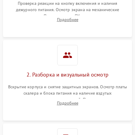
Проверка реакции на кнопку включения и наличия
дежурного питания. Осмотр экрана на механические
Неисправность системы
повреждения. Подключение к ПК для оценки вывода
защиты от короткого
1000 ₽
Подробнее →
Подробнее
изображения, работы подсветки и выявления артефактов на
замыкания
матрице.
Повреждение системы
1000 ₽
Подробнее →
защиты от перегрева
Неисправность системы
защиты от
1000 ₽
Подробнее →
перенапряжения
2. Разборка и визуальный осмотр
Неисправность системы
1000 ₽
Подробнее →
Вскрытие корпуса и снятие защитных экранов. Осмотр платы
защиты от замыкания
скалера и блока питания на наличие вздутых
конденсаторов, прогаров, окислений. Проверка надежности
Повреждение системы
Подробнее
1000 ₽
Подробнее →
контактов и целостности шлейфов матрицы.
защиты от перегрузок
Неисправность системы
1000 ₽
Подробнее →
защиты от перегрева