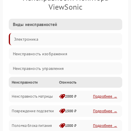
ViewSonic
Виды неисправностей
Электроника
Неисправность изображения
Неисправность управления
Неисправности
Стоимость
Неисправность интерфейсов
Неисправность матрицы
2000 ₽
Подробнее →
Прочие неисправности
Повреждение подсветки
1500 ₽
Подробнее →
Неисправность звука
Поломка блока питания
1000 ₽
Подробнее →
Механические повреждения