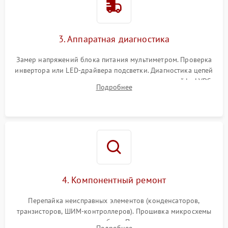
Поломка системы защиты
1000 ₽
Подробнее →
от перенапряжения
3. Аппаратная диагностика
Поломка системы защиты
1000 ₽
Подробнее →
от замыкания
Замер напряжений блока питания мультиметром. Проверка
инвертора или LED-драйвера подсветки. Диагностика цепей
питания скалера и тестирование сигналов на шлейфе LVDS
Подробнее
4. Компонентный ремонт
Перепайка неисправных элементов (конденсаторов,
транзисторов, ШИМ-контроллеров). Прошивка микросхемы
памяти при программных сбоях. При поломке подсветки —
Подробнее