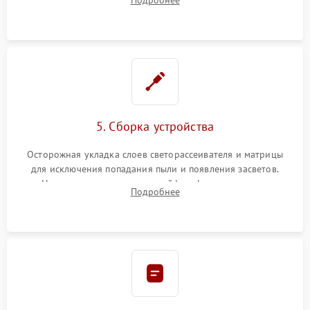
разборка матрицы и замена выгоревших светодиодов.
5. Сборка устройства
Осторожная укладка слоев светорассеивателя и матрицы
для исключения попадания пыли и появления засветов.
Надежное подключение шлейфов, фиксация плат и
Подробнее
аккуратное защелкивание пластикового корпуса монитора.