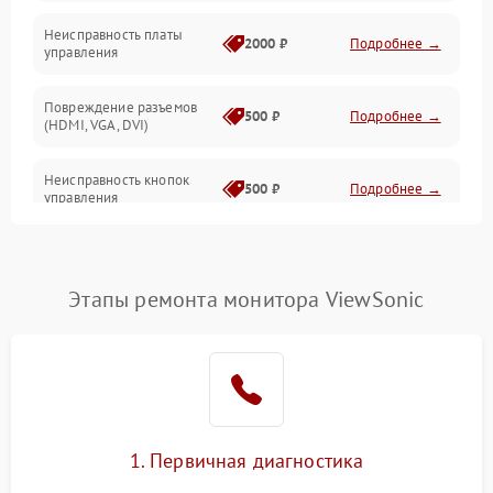
Неисправность платы
2000 ₽
Подробнее →
управления
Повреждение разъемов
500 ₽
Подробнее →
(HDMI, VGA, DVI)
Неисправность кнопок
500 ₽
Подробнее →
управления
Поломка инвертора
1500 ₽
Подробнее →
Этапы ремонта монитора ViewSonic
Повреждение кабеля
500 ₽
Подробнее →
питания
Неисправность системы
1000 ₽
Подробнее →
защиты от перегрузок
Поломка системы
1. Первичная диагностика
автоматического
1000 ₽
Подробнее →
отключения