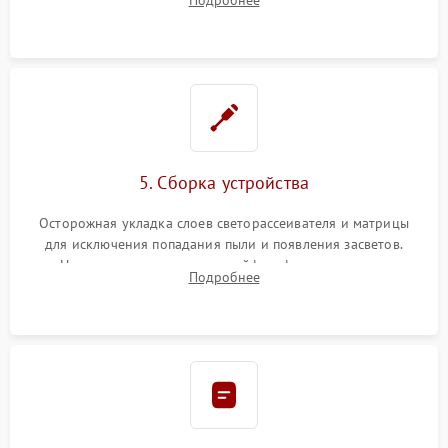
разборка матрицы и замена выгоревших светодиодов.
5. Сборка устройства
Осторожная укладка слоев светорассеивателя и матрицы
для исключения попадания пыли и появления засветов.
Надежное подключение шлейфов, фиксация плат и
Подробнее
аккуратное защелкивание пластикового корпуса монитора.