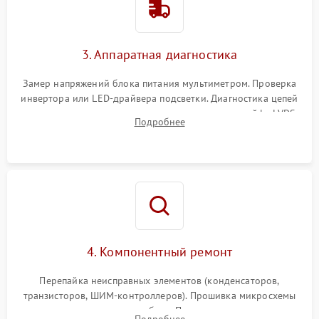
Поломка системы защиты
1000 ₽
Подробнее →
от перенапряжения
3. Аппаратная диагностика
Поломка системы защиты
1000 ₽
Подробнее →
от замыкания
Замер напряжений блока питания мультиметром. Проверка
инвертора или LED-драйвера подсветки. Диагностика цепей
питания скалера и тестирование сигналов на шлейфе LVDS
Подробнее
4. Компонентный ремонт
Перепайка неисправных элементов (конденсаторов,
транзисторов, ШИМ-контроллеров). Прошивка микросхемы
памяти при программных сбоях. При поломке подсветки —
Подробнее