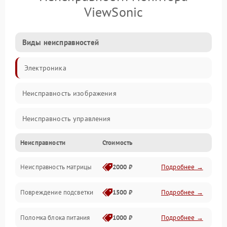
ViewSonic
Виды неисправностей
Электроника
Неисправность изображения
Неисправность управления
Неисправности
Стоимость
Неисправность интерфейсов
Неисправность матрицы
2000 ₽
Подробнее →
Прочие неисправности
Повреждение подсветки
1500 ₽
Подробнее →
Неисправность звука
Поломка блока питания
1000 ₽
Подробнее →
Механические повреждения