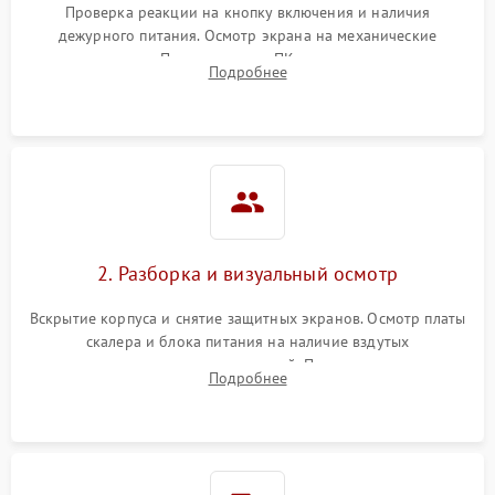
Проверка реакции на кнопку включения и наличия
дежурного питания. Осмотр экрана на механические
Неисправность системы
повреждения. Подключение к ПК для оценки вывода
защиты от короткого
1000 ₽
Подробнее →
Подробнее
изображения, работы подсветки и выявления артефактов на
замыкания
матрице.
Повреждение системы
1000 ₽
Подробнее →
защиты от перегрева
Неисправность системы
защиты от
1000 ₽
Подробнее →
перенапряжения
2. Разборка и визуальный осмотр
Неисправность системы
1000 ₽
Подробнее →
Вскрытие корпуса и снятие защитных экранов. Осмотр платы
защиты от замыкания
скалера и блока питания на наличие вздутых
конденсаторов, прогаров, окислений. Проверка надежности
Повреждение системы
Подробнее
1000 ₽
Подробнее →
контактов и целостности шлейфов матрицы.
защиты от перегрузок
Неисправность системы
1000 ₽
Подробнее →
защиты от перегрева