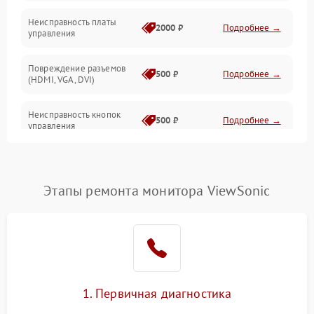
Неисправность платы
2000 ₽
Подробнее →
управления
Повреждение разъемов
500 ₽
Подробнее →
(HDMI, VGA, DVI)
Неисправность кнопок
500 ₽
Подробнее →
управления
Поломка инвертора
1500 ₽
Подробнее →
Этапы ремонта монитора ViewSonic
Повреждение кабеля
500 ₽
Подробнее →
питания
Неисправность системы
1000 ₽
Подробнее →
защиты от перегрузок
Поломка системы
1. Первичная диагностика
автоматического
1000 ₽
Подробнее →
отключения