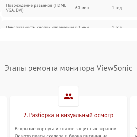
Повреждение разъемов (HDMI,
60 мин
1 год
VGA, DVI)
Неисправность кнопок управления
60 мин
1 год
Поломка инвертора
60 мин
1 год
Повреждение кабеля питания
60 мин
1 год
Этапы ремонта монитора ViewSonic
Неисправность системы защиты от
60 мин
1 год
перегрузок
Поломка системы автоматического
60 мин
1 год
отключения
2. Разборка и визуальный осмотр
Неисправность системы защиты от
60 мин
1 год
короткого замыкания
Вскрытие корпуса и снятие защитных экранов.
Осмотр платы скалера и блока питания на