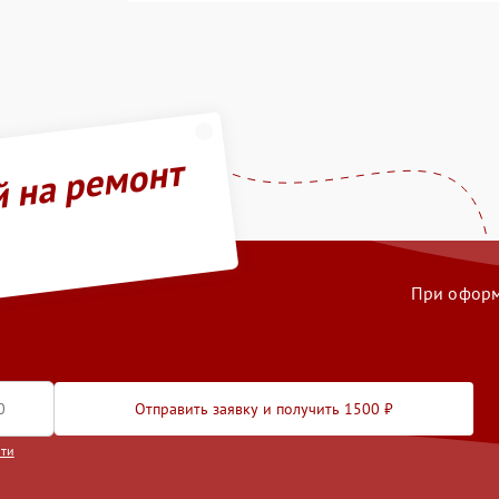
й на ремонт
При оформл
Отправить заявку и получить 1500 ₽
сти