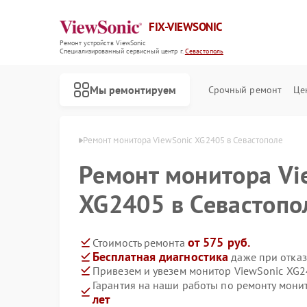
FIX-VIEWSONIC
Ремонт устройств ViewSonic
Специализированный cервисный центр г.
Севастополь
Мы ремонтируем
Срочный ремонт
Це
Sonic в Севастополе
Ремонт монитора ViewSonic XG2405 в Севастополе
Ремонт монитора Vi
XG2405 в Севастопо
от 575 руб.
Стоимость ремонта
Бесплатная диагностика
даже при отказ
Привезем и увезем монитор ViewSonic XG2
Гарантия на наши работы по ремонту мон
лет