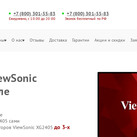
+7 (800) 301-55-83
+7 (800) 301-55-83
Ежедневно, с 10:00 до 20:00
Звонок бесплатный по РФ
ны
О нас
Отзывы
Доставка
Гарантии
Акции и скидки
Зая
ewSonic
ле
е
405 сами
до 3-х
иторов ViewSonic XG2405