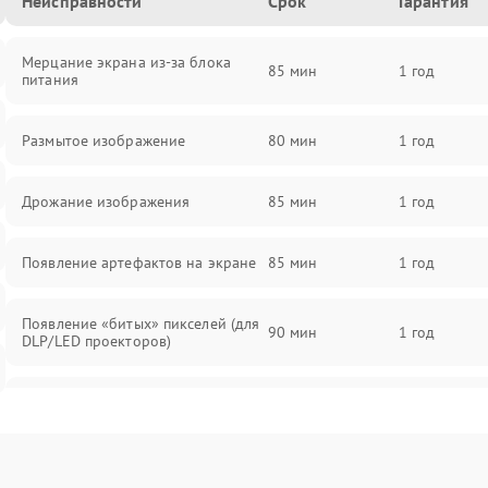
Неисправности
Срок
Гарантия
Мерцание экрана из-за блока
85 мин
1 год
питания
Размытое изображение
80 мин
1 год
Дрожание изображения
85 мин
1 год
Появление артефактов на экране
85 мин
1 год
Появление «битых» пикселей (для
90 мин
1 год
DLP/LED проекторов)
Залипание изображения (image
85 мин
1 год
retention)
Нестабильная яркость или