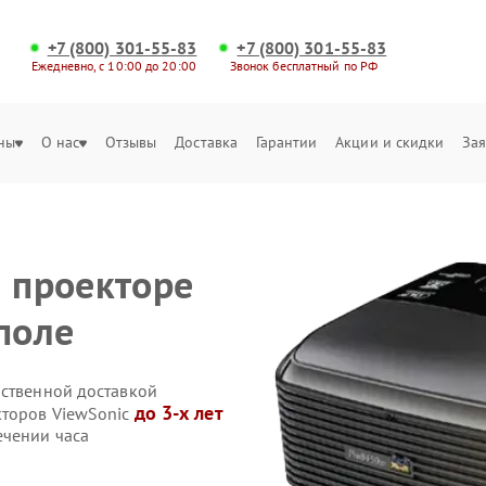
+7 (800) 301-55-83
+7 (800) 301-55-83
Ежедневно, с 10:00 до 20:00
Звонок бесплатный по РФ
ны
О нас
Отзывы
Доставка
Гарантии
Акции и скидки
Зая
а проекторе
поле
бственной доставкой
до 3-х лет
кторов ViewSonic
ечении часа