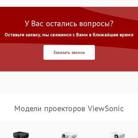
80 мин
1 год
контраст
Неравномерная подсветка экрана
85 мин
1 год
У Вас остались вопросы?
Оставьте заявку, мы свяжемся с Вами в ближайшее время
Не работает автоматическая
80 мин
1 год
коррекция трапеции (Keystone)
Заказать звонок
Проблемы с масштабированием
80 мин
1 год
изображения
Модели проекторов ViewSonic