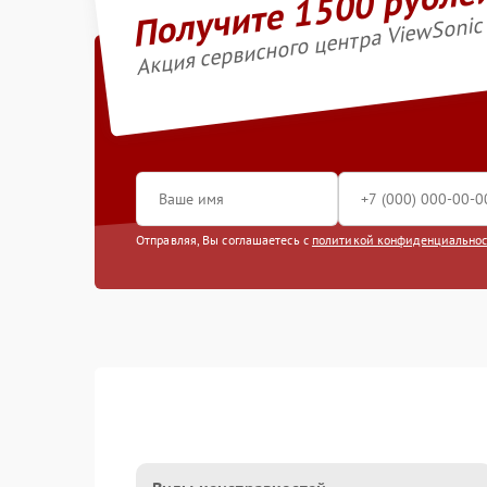
Получите 1500 рубле
Акция сервисного центра ViewSonic
Отправляя, Вы соглашаетесь с
политикой конфиденциально