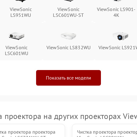
ViewSonic
ViewSonic
ViewSonic LS901-
LS951WU
LSC601WU-ST
4K
ViewSonic
ViewSonic LS832WU
ViewSonic LS92
LSC601WU
Показать все модели
а проектора на других проекторах Vie
тка проектора проектора
Чистка проектора проекто