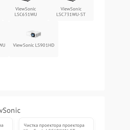
ViewSonic
ViewSonic
LSC651WU
LSC731WU-ST
1WU
ViewSonic LS901HD
wSonic
ра
Чистка проектора проектора