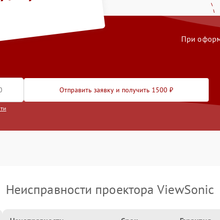
й на ремонт
При оформл
Отправить заявку и получить 1500 ₽
сти
Неисправности проектора ViewSonic