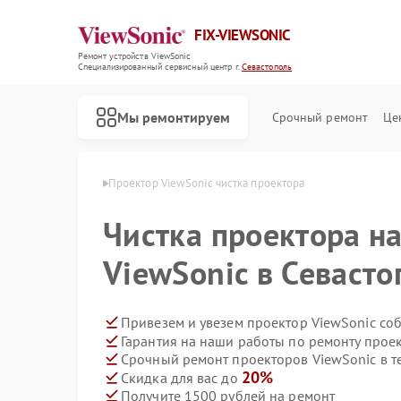
FIX-VIEWSONIC
Ремонт устройств ViewSonic
Специализированный cервисный центр г.
Севастополь
Мы ремонтируем
Срочный ремонт
Це
Sonic в Севастополе
Проектор ViewSonic чистка проектора
Чистка проектора н
ViewSonic в Севасто
Привезем и увезем проектор ViewSonic со
Гарантия на наши работы по ремонту прое
Срочный ремонт проекторов ViewSonic в т
20%
Скидка для вас до
Получите 1500 рублей на ремонт