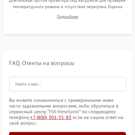
Длительный прогон проектора под нагрузкой для проверки
температурного режима и отсутствия перегрева. Оценка
фокуса, контрастности и цветопередачи на тестовых
Подробнее
таблицах. Проверка работы всех видеовходов и кнопок
управления.
FAQ. Ответы на вопросы
Вы можете ознакомиться с приведенными ниже
часто задаваемыми вопросами, либо обратиться в
сервисный центр “FIX-ViewSonic” по следующему
телефону
+7 (800) 301-55-83
если не нашли ответ на
свой вопрос.