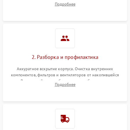
наличия артефактов (точки, пятна). Проверка работы
Подробнее
системы охлаждения по уровню шума вентиляторов.
2. Разборка и профилактика
Аккуратное вскрытие корпуса. Очистка внутренних
компонентов, фильтров и вентиляторов от накопившейся
пыли. Визуальный осмотр блока питания, балласта лампы и
Подробнее
материнской платы на наличие прогаров или вздутых
элементов.