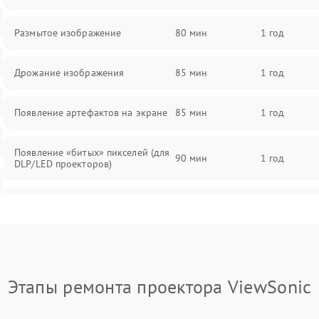
Размытое изображение
80 мин
1 год
Дрожание изображения
85 мин
1 год
Появление артефактов на экране
85 мин
1 год
Появление «битых» пикселей (для
90 мин
1 год
DLP/LED проекторов)
Залипание изображения (image
85 мин
1 год
retention)
Нестабильная яркость или
80 мин
1 год
контраст
Этапы ремонта проектора ViewSonic
Неравномерная подсветка экрана
85 мин
1 год