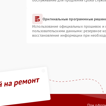
обслуживание для продления срока служб
Оригинальные программные решени
Использование официальных прошивок и ин
пользовательскими данными: резервное к
восстановление информации при необход
й на ремонт
При оформл