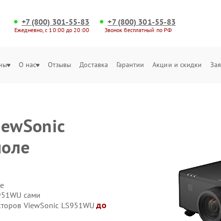
+7 (800) 301-55-83
+7 (800) 301-55-83
Ежедневно, с 10:00 до 20:00
Звонок бесплатный по РФ
ны
О нас
Отзывы
Доставка
Гарантии
Акции и скидки
Зая
iewSonic
поле
е
S951WU сами
до
екторов ViewSonic LS951WU