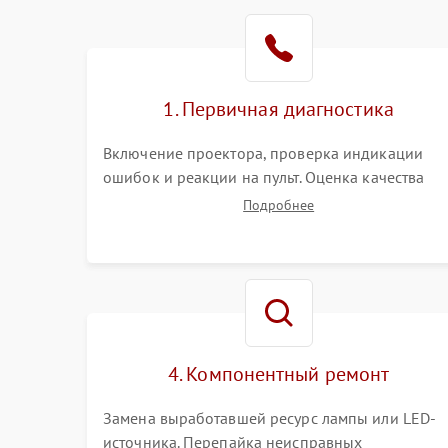
1. Первичная диагностика
Включение проектора, проверка индикации
ошибок и реакции на пульт. Оценка качества
проекции, яркости лампы, наличия артефактов
Подробнее
(точки, пятна). Проверка работы системы
охлаждения по уровню шума вентиляторов.
4. Компонентный ремонт
Замена выработавшей ресурс лампы или LED-
источника. Перепайка неисправных