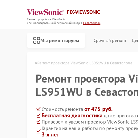
FIX-VIEWSONIC
Ремонт устройств ViewSonic
Специализированный cервисный центр г.
Севастополь
Мы ремонтируем
Срочный ремонт
Це
Sonic в Севастополе
Ремонт проектора ViewSonic LS951WU в Севастополе
Ремонт проектора V
LS951WU в Севасто
от 475 руб.
Стоимость ремонта
Бесплатная диагностика
даже при отказ
Привезем и увезем проектор ViewSonic L
Гарантия на наши работы по ремонту про
3-х лет