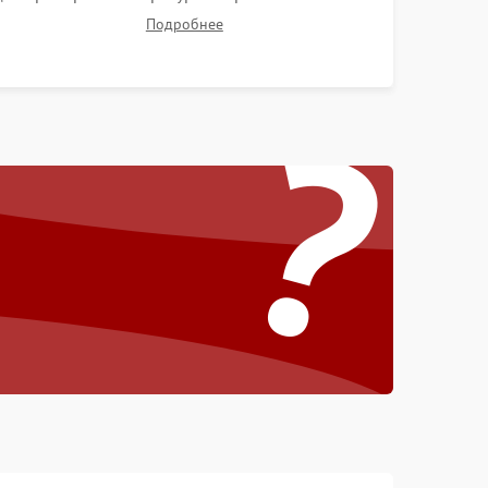
отсутствия перегрева. Оценка фокуса,
Подробнее
контрастности и цветопередачи на тестовых
таблицах. Проверка работы всех видеовходов и
?
кнопок управления.