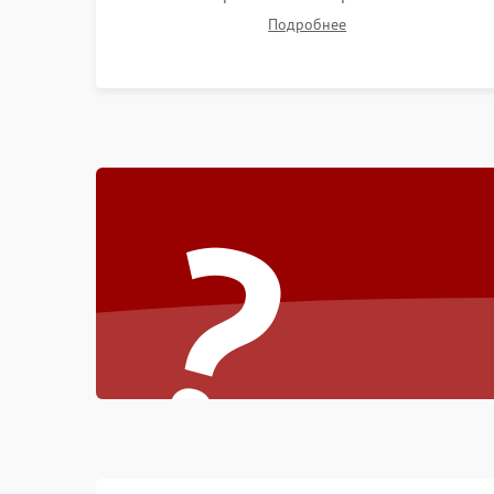
компонентов на платах. Замена DMD-чипа при
Подробнее
битых пикселях, установка нового цветового
колеса или восстановление сгоревших
поляризационных пленок.
?