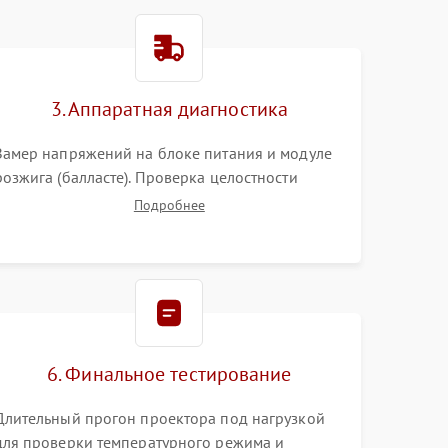
3000 ₽
Подробнее →
3. Аппаратная диагностика
3500 ₽
Подробнее →
Замер напряжений на блоке питания и модуле
розжига (балласте). Проверка целостности
цветового колеса (DLP) или поляризаторов (LCD).
Подробнее
Тестирование DMD-чипа, датчиков температуры
и оптопар с помощью мультиметра и
осциллографа.
6. Финальное тестирование
Длительный прогон проектора под нагрузкой
для проверки температурного режима и