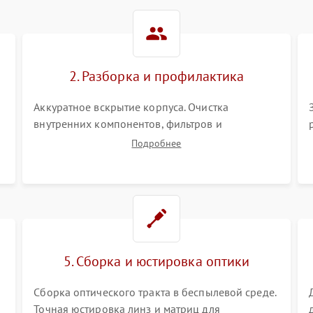
Не работает автоматическая
80 мин
1 год
коррекция трапеции (Keystone)
2. Разборка и профилактика
Проблемы с масштабированием
80 мин
1 год
изображения
Аккуратное вскрытие корпуса. Очистка
внутренних компонентов, фильтров и
вентиляторов от накопившейся пыли.
Подробнее
Визуальный осмотр блока питания, балласта
лампы и материнской платы на наличие
прогаров или вздутых элементов.
5. Сборка и юстировка оптики
Сборка оптического тракта в беспылевой среде.
Точная юстировка линз и матриц для