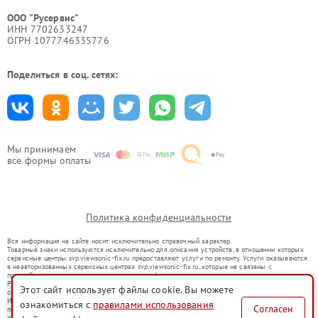
ООО "Русервис"
ИНН 7702633247
ОГРН 1077746335776
Поделиться в соц. сетях:
Мы принимаем
все формы оплаты
Политика конфиденциальности
Вся информация на сайте носит исключительно справочный характер.
Товарные знаки используются исключительно для описания устройств, в отношении которых
сервисные центры svp.viewsonic-fix.ru предоставляют услуги по ремонту. Услуги оказываются
в неавторизованных сервисных центрах svp.viewsonic-fix.ru, которые не связаны с
правообладателями товарных знаков или их официальными представителями.
Ремонт осуществляется для устройств, уже введенных в гражданский оборот в соответствии
Этот сайт использует файлы cookie. Вы можете
со статьей 1487 ГК РФ.
Использование товарных знаков не преследует цели индивидуализации услуг или введения
ознакомиться с
правилами использования
Согласен
потребителей в заблуждение, а служит для информирования о предоставляемых услугах по
ремонту техники указанных брендов.