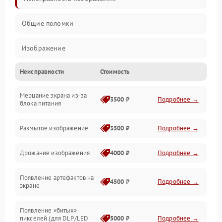
Общие поломки
Изображение
Неисправности
Стоимость
Лампа подсветки
Мерцание экрана из-за
Неисправность управления и интерфейсов
3500 ₽
Подробнее →
блока питания
Прочие неисправности
Размытое изображение
3500 ₽
Подробнее →
Режим работы
Дрожание изображения
4000 ₽
Подробнее →
Неисправность звука
Появление артефактов на
4500 ₽
Подробнее →
экране
Появление «битых»
пикселей (для DLP/LED
5000 ₽
Подробнее →