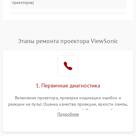
проекторов)
Залипание изображения
4500 ₽
Подробнее →
(image retention)
Нестабильная яркость или
Этапы ремонта проектора ViewSonic
4000 ₽
Подробнее →
контраст
Неравномерная подсветка
4500 ₽
Подробнее →
экрана
Не работает
автоматическая коррекция
3000 ₽
Подробнее →
1. Первичная диагностика
трапеции (Keystone)
Включение проектора, проверка индикации ошибок и
Проблемы с
реакции на пульт. Оценка качества проекции, яркости лампы,
масштабированием
3500 ₽
Подробнее →
наличия артефактов (точки, пятна). Проверка работы
изображения
Подробнее
системы охлаждения по уровню шума вентиляторов.