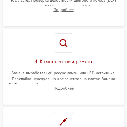
(балласте). Проверка целостности цветового колеса (DLP)
или поляризаторов (LCD). Тестирование DMD-чипа, датчиков
Подробнее
температуры и оптопар с помощью мультиметра и
осциллографа.
4. Компонентный ремонт
Замена выработавшей ресурс лампы или LED-источника.
Перепайка неисправных компонентов на платах. Замена
DMD-чипа при битых пикселях, установка нового цветового
Подробнее
колеса или восстановление сгоревших поляризационных
пленок.