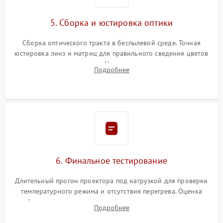
5. Сборка и юстировка оптики
Сборка оптического тракта в беспылевой среде. Точная
юстировка линз и матриц для правильного сведения цветов
и устранения размытия. Надежное подключение всех
Подробнее
шлейфов, установка датчиков и закрытие корпуса
устройства.
6. Финальное тестирование
Длительный прогон проектора под нагрузкой для проверки
температурного режима и отсутствия перегрева. Оценка
фокуса, контрастности и цветопередачи на тестовых
Подробнее
таблицах. Проверка работы всех видеовходов и кнопок
управления.