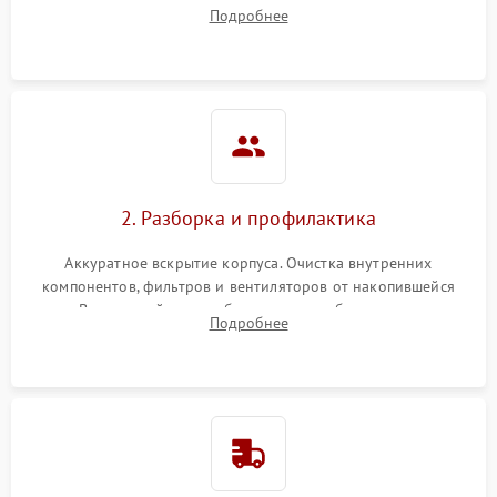
наличия артефактов (точки, пятна). Проверка работы
Подробнее
системы охлаждения по уровню шума вентиляторов.
2. Разборка и профилактика
Аккуратное вскрытие корпуса. Очистка внутренних
компонентов, фильтров и вентиляторов от накопившейся
пыли. Визуальный осмотр блока питания, балласта лампы и
Подробнее
материнской платы на наличие прогаров или вздутых
элементов.