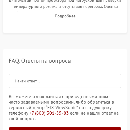
Длительный прогон проектора под нагрузкой для проверки
температурного режима и отсутствия перегрева. Оценка
фокуса, контрастности и цветопередачи на тестовых
Подробнее
таблицах. Проверка работы всех видеовходов и кнопок
управления.
FAQ. Ответы на вопросы
Вы можете ознакомиться с приведенными ниже
часто задаваемыми вопросами, либо обратиться в
сервисный центр “FIX-ViewSonic” по следующему
телефону
+7 (800) 301-55-83
если не нашли ответ на
свой вопрос.