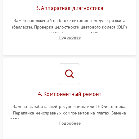
3. Аппаратная диагностика
Замер напряжений на блоке питания и модуле розжига
(балласте). Проверка целостности цветового колеса (DLP)
или поляризаторов (LCD). Тестирование DMD-чипа, датчиков
Подробнее
температуры и оптопар с помощью мультиметра и
осциллографа.
4. Компонентный ремонт
Замена выработавшей ресурс лампы или LED-источника.
Перепайка неисправных компонентов на платах. Замена
DMD-чипа при битых пикселях, установка нового цветового
Подробнее
колеса или восстановление сгоревших поляризационных
пленок.