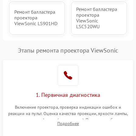
Ремонт балластера
Ремонт балластера
проектора
проектора
ViewSonic
ViewSonic LS901HD
LSC520WU
Этапы ремонта проектора ViewSonic
1. Первичная диагностика
Включение проектора, проверка индикации ошибок и
реакции на пульт. Оценка качества проекции, яркости лампы,
наличия артефактов (точки, пятна). Проверка работы
Подробнее
системы охлаждения по уровню шума вентиляторов.