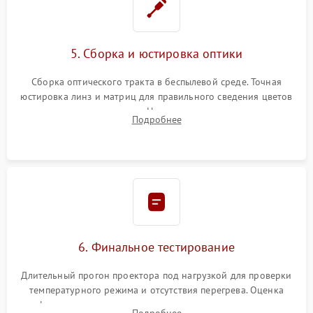
5. Сборка и юстировка оптики
Сборка оптического тракта в беспылевой среде. Точная
юстировка линз и матриц для правильного сведения цветов
и устранения размытия. Надежное подключение всех
Подробнее
шлейфов, установка датчиков и закрытие корпуса
устройства.
6. Финальное тестирование
Длительный прогон проектора под нагрузкой для проверки
температурного режима и отсутствия перегрева. Оценка
фокуса, контрастности и цветопередачи на тестовых
Подробнее