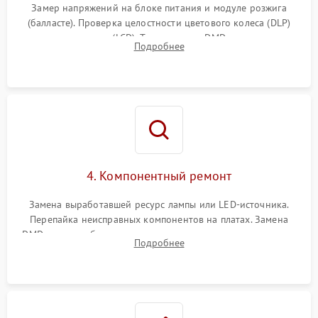
Замер напряжений на блоке питания и модуле розжига
(балласте). Проверка целостности цветового колеса (DLP)
или поляризаторов (LCD). Тестирование DMD-чипа, датчиков
Подробнее
температуры и оптопар с помощью мультиметра и
осциллографа.
4. Компонентный ремонт
Замена выработавшей ресурс лампы или LED-источника.
Перепайка неисправных компонентов на платах. Замена
DMD-чипа при битых пикселях, установка нового цветового
Подробнее
колеса или восстановление сгоревших поляризационных
пленок.