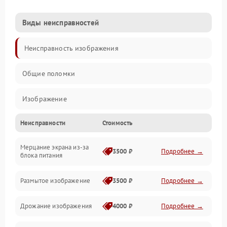
Виды неисправностей
Неисправность изображения
Общие поломки
Изображение
Неисправности
Стоимость
Лампа подсветки
Мерцание экрана из-за
Неисправность управления и интерфейсов
3500 ₽
Подробнее →
блока питания
Прочие неисправности
Размытое изображение
3500 ₽
Подробнее →
Режим работы
Дрожание изображения
4000 ₽
Подробнее →
Неисправность звука