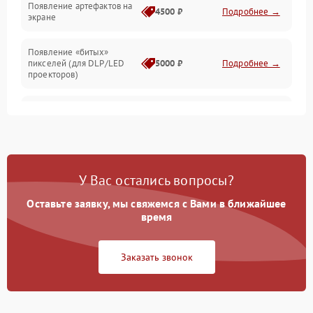
Появление артефактов на
4500 ₽
Подробнее →
экране
Появление «битых»
пикселей (для DLP/LED
5000 ₽
Подробнее →
проекторов)
Залипание изображения
4500 ₽
Подробнее →
(image retention)
Нестабильная яркость или
4000 ₽
Подробнее →
контраст
У Вас остались вопросы?
Неравномерная подсветка
Оставьте заявку, мы свяжемся с Вами в ближайшее
4500 ₽
Подробнее →
экрана
время
Не работает
Заказать звонок
автоматическая коррекция
3000 ₽
Подробнее →
трапеции (Keystone)
Проблемы с