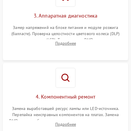
3. Аппаратная диагностика
Замер напряжений на блоке питания и модуле розжига
(балласте). Проверка целостности цветового колеса (DLP)
или поляризаторов (LCD). Тестирование DMD-чипа, датчиков
Подробнее
температуры и оптопар с помощью мультиметра и
осциллографа.
4. Компонентный ремонт
Замена выработавшей ресурс лампы или LED-источника.
Перепайка неисправных компонентов на платах. Замена
DMD-чипа при битых пикселях, установка нового цветового
Подробнее
колеса или восстановление сгоревших поляризационных