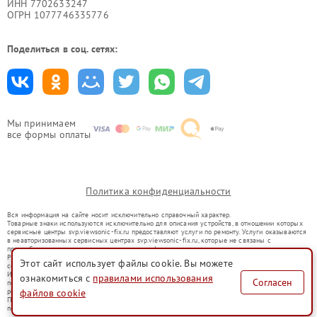
ИНН 7702633247
ОГРН 1077746335776
Поделиться в соц. сетях:
Мы принимаем
все формы оплаты
Политика конфиденциальности
Вся информация на сайте носит исключительно справочный характер.
Товарные знаки используются исключительно для описания устройств, в отношении которых
сервисные центры svp.viewsonic-fix.ru предоставляют услуги по ремонту. Услуги оказываются
в неавторизованных сервисных центрах svp.viewsonic-fix.ru, которые не связаны с
правообладателями товарных знаков или их официальными представителями.
Ремонт осуществляется для устройств, уже введенных в гражданский оборот в соответствии
Этот сайт использует файлы cookie. Вы можете
со статьей 1487 ГК РФ.
Использование товарных знаков не преследует цели индивидуализации услуг или введения
ознакомиться с
правилами использования
Согласен
потребителей в заблуждение, а служит для информирования о предоставляемых услугах по
ремонту техники указанных брендов.
файлов cookie
Представленная на сайте информация не является публичной офертой, определяемой
положениями Статьи 437(2) Гражданского кодекса РФ