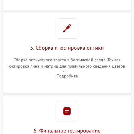
пленок.
5. Сборка и юстировка оптики
Сборка оптического тракта в беспылевой среде. Точная
юстировка линз и матриц для правильного сведения цветов
и устранения размытия. Надежное подключение всех
Подробнее
шлейфов, установка датчиков и закрытие корпуса
устройства.
6. Финальное тестирование