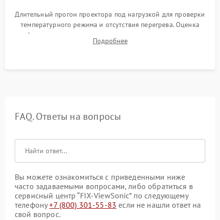
Длительный прогон проектора под нагрузкой для проверки
температурного режима и отсутствия перегрева. Оценка
фокуса, контрастности и цветопередачи на тестовых
Подробнее
таблицах. Проверка работы всех видеовходов и кнопок
управления.
FAQ. Ответы на вопросы
Вы можете ознакомиться с приведенными ниже
часто задаваемыми вопросами, либо обратиться в
сервисный центр “FIX-ViewSonic” по следующему
телефону
+7 (800) 301-55-83
если не нашли ответ на
свой вопрос.