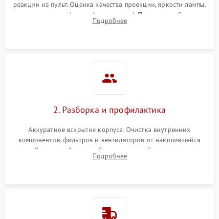
реакции на пульт. Оценка качества проекции, яркости лампы,
наличия артефактов (точки, пятна). Проверка работы
Подробнее
системы охлаждения по уровню шума вентиляторов.
2. Разборка и профилактика
Аккуратное вскрытие корпуса. Очистка внутренних
компонентов, фильтров и вентиляторов от накопившейся
пыли. Визуальный осмотр блока питания, балласта лампы и
Подробнее
материнской платы на наличие прогаров или вздутых
элементов.