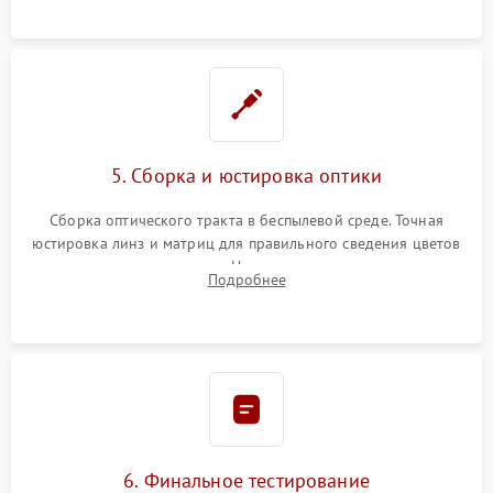
пленок.
5. Сборка и юстировка оптики
Сборка оптического тракта в беспылевой среде. Точная
юстировка линз и матриц для правильного сведения цветов
и устранения размытия. Надежное подключение всех
Подробнее
шлейфов, установка датчиков и закрытие корпуса
устройства.
6. Финальное тестирование