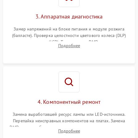
3. Аппаратная диагностика
Замер напряжений на блоке питания и модуле розжига
(балласте). Проверка целостности цветового колеса (DLP)
или поляризаторов (LCD). Тестирование DMD-чипа, датчиков
Подробнее
температуры и оптопар с помощью мультиметра и
осциллографа.
4. Компонентный ремонт
Замена выработавшей ресурс лампы или LED-источника.
Перепайка неисправных компонентов на платах. Замена
DMD-чипа при битых пикселях, установка нового цветового
Подробнее
колеса или восстановление сгоревших поляризационных