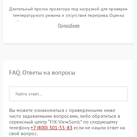
Длительный прогон проектора под нагрузкой для проверки
температурного режима и отсутствия перегрева. Оценка
фокуса, контрастности и цветопередачи на тестовых
Подробнее
таблицах. Проверка работы всех видеовходов и кнопок
управления.
FAQ. Ответы на вопросы
Вы можете ознакомиться с приведенными ниже
часто задаваемыми вопросами, либо обратиться в
сервисный центр “FIX-ViewSonic” по следующему
телефону
+7 (800) 301-55-83
если не нашли ответ на
свой вопрос.