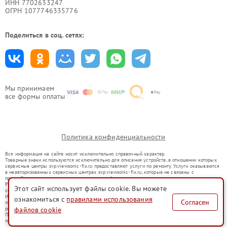
ИНН 7702633247
ОГРН 1077746335776
Поделиться в соц. сетях:
Мы принимаем
все формы оплаты
Политика конфиденциальности
Вся информация на сайте носит исключительно справочный характер.
Товарные знаки используются исключительно для описания устройств, в отношении которых
сервисные центры svp.viewsonic-fix.ru предоставляют услуги по ремонту. Услуги оказываются
в неавторизованных сервисных центрах svp.viewsonic-fix.ru, которые не связаны с
правообладателями товарных знаков или их официальными представителями.
Ремонт осуществляется для устройств, уже введенных в гражданский оборот в соответствии
Этот сайт использует файлы cookie. Вы можете
со статьей 1487 ГК РФ.
Использование товарных знаков не преследует цели индивидуализации услуг или введения
ознакомиться с
правилами использования
Согласен
потребителей в заблуждение, а служит для информирования о предоставляемых услугах по
ремонту техники указанных брендов.
файлов cookie
Представленная на сайте информация не является публичной офертой, определяемой
положениями Статьи 437(2) Гражданского кодекса РФ