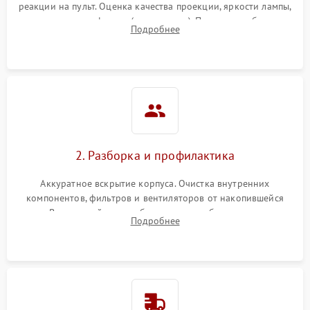
реакции на пульт. Оценка качества проекции, яркости лампы,
наличия артефактов (точки, пятна). Проверка работы
Подробнее
системы охлаждения по уровню шума вентиляторов.
2. Разборка и профилактика
Аккуратное вскрытие корпуса. Очистка внутренних
компонентов, фильтров и вентиляторов от накопившейся
пыли. Визуальный осмотр блока питания, балласта лампы и
Подробнее
материнской платы на наличие прогаров или вздутых
элементов.