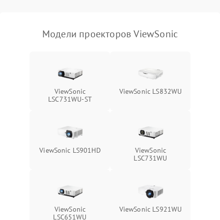
масштабированием
3500 ₽
Подробнее →
изображения
Модели проекторов ViewSonic
ViewSonic
ViewSonic LS832WU
LSC731WU-ST
ViewSonic LS901HD
ViewSonic
LSC731WU
ViewSonic
ViewSonic LS921WU
LSC651WU