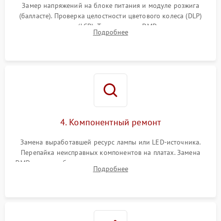
Замер напряжений на блоке питания и модуле розжига
(балласте). Проверка целостности цветового колеса (DLP)
или поляризаторов (LCD). Тестирование DMD-чипа, датчиков
Подробнее
температуры и оптопар с помощью мультиметра и
осциллографа.
4. Компонентный ремонт
Замена выработавшей ресурс лампы или LED-источника.
Перепайка неисправных компонентов на платах. Замена
DMD-чипа при битых пикселях, установка нового цветового
Подробнее
колеса или восстановление сгоревших поляризационных
пленок.