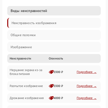
Виды неисправностей
Неисправность изображения
Общие поломки
Изображение
Неисправности
Стоимость
Лампа подсветки
Мерцание экрана из-за
Неисправность управления и интерфейсов
3500 ₽
Подробнее →
блока питания
Прочие неисправности
Размытое изображение
3500 ₽
Подробнее →
Режим работы
Дрожание изображения
4000 ₽
Подробнее →
Неисправность звука