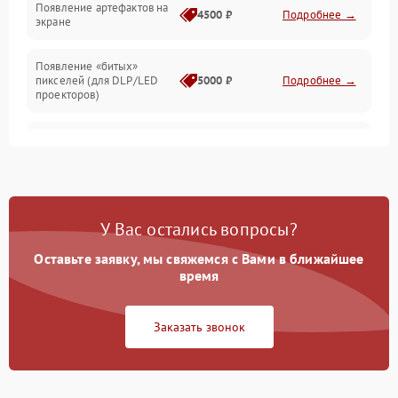
Появление артефактов на
4500 ₽
Подробнее →
экране
Появление «битых»
пикселей (для DLP/LED
5000 ₽
Подробнее →
проекторов)
Залипание изображения
4500 ₽
Подробнее →
(image retention)
Нестабильная яркость или
4000 ₽
Подробнее →
контраст
У Вас остались вопросы?
Неравномерная подсветка
Оставьте заявку, мы свяжемся с Вами в ближайшее
4500 ₽
Подробнее →
экрана
время
Не работает
Заказать звонок
автоматическая коррекция
3000 ₽
Подробнее →
трапеции (Keystone)
Проблемы с