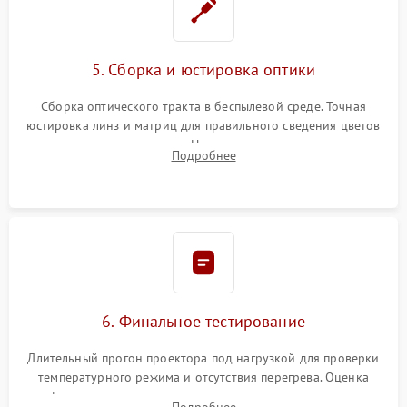
5. Сборка и юстировка оптики
Сборка оптического тракта в беспылевой среде. Точная
юстировка линз и матриц для правильного сведения цветов
и устранения размытия. Надежное подключение всех
Подробнее
шлейфов, установка датчиков и закрытие корпуса
устройства.
6. Финальное тестирование
Длительный прогон проектора под нагрузкой для проверки
температурного режима и отсутствия перегрева. Оценка
фокуса, контрастности и цветопередачи на тестовых
Подробнее