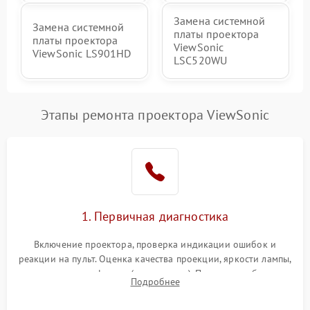
Замена системной
Замена системной
платы проектора
платы проектора
ViewSonic
ViewSonic LS901HD
LSC520WU
Этапы ремонта проектора ViewSonic
1. Первичная диагностика
Включение проектора, проверка индикации ошибок и
реакции на пульт. Оценка качества проекции, яркости лампы,
наличия артефактов (точки, пятна). Проверка работы
Подробнее
системы охлаждения по уровню шума вентиляторов.