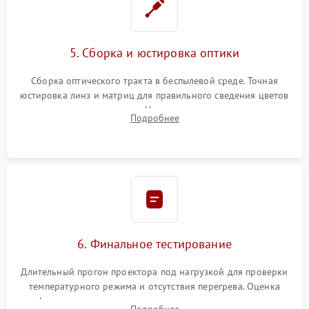
5. Сборка и юстировка оптики
Сборка оптического тракта в беспылевой среде. Точная
юстировка линз и матриц для правильного сведения цветов
и устранения размытия. Надежное подключение всех
Подробнее
шлейфов, установка датчиков и закрытие корпуса
устройства.
6. Финальное тестирование
Длительный прогон проектора под нагрузкой для проверки
температурного режима и отсутствия перегрева. Оценка
фокуса, контрастности и цветопередачи на тестовых
Подробнее