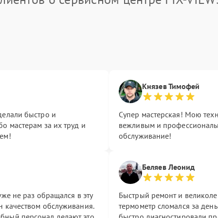
Князев Тимофей
делали быстро и
Супер мастерская! Мою техн
о мастерам за их труд и
вежливым и профессиональн
ем!
обслуживание!
Беляев Леонид
уже не раз обращался в эту
Быстрый ремонт и великол
н качеством обслуживания.
термометр сломался за день
бный персонал делают это
быстро диагностировали пр